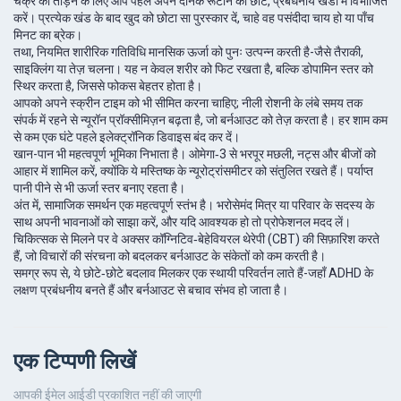
चक्र को तोड़ने के लिए आप पहले अपने दैनिक रूटीन को छोटे, प्रबंधनीय खंडों में विभाजित
करें। प्रत्येक खंड के बाद खुद को छोटा सा पुरस्कार दें, चाहे वह पसंदीदा चाय हो या पाँच
मिनट का ब्रेक।
तथा, नियमित शारीरिक गतिविधि मानसिक ऊर्जा को पुनः उत्पन्न करती है-जैसे तैराकी,
साइक्लिंग या तेज़ चलना। यह न केवल शरीर को फिट रखता है, बल्कि डोपामिन स्तर को
स्थिर करता है, जिससे फोकस बेहतर होता है।
आपको अपने स्क्रीन टाइम को भी सीमित करना चाहिए; नीली रोशनी के लंबे समय तक
संपर्क में रहने से न्यूरॉन प्रॉक्सीमिज़न बढ़ता है, जो बर्नआउट को तेज़ करता है। हर शाम कम
से कम एक घंटे पहले इलेक्ट्रॉनिक डिवाइस बंद कर दें।
खान-पान भी महत्वपूर्ण भूमिका निभाता है। ओमेगा‑3 से भरपूर मछली, नट्स और बीजों को
आहार में शामिल करें, क्योंकि ये मस्तिष्क के न्यूरोट्रांसमीटर को संतुलित रखते हैं। पर्याप्त
पानी पीने से भी ऊर्जा स्तर बनाए रहता है।
अंत में, सामाजिक समर्थन एक महत्वपूर्ण स्तंभ है। भरोसेमंद मित्र या परिवार के सदस्य के
साथ अपनी भावनाओं को साझा करें, और यदि आवश्यक हो तो प्रोफेशनल मदद लें।
चिकित्सक से मिलने पर वे अक्सर कॉग्निटिव‑बेहेवियरल थेरेपी (CBT) की सिफ़ारिश करते
हैं, जो विचारों की संरचना को बदलकर बर्नआउट के संकेतों को कम करती है।
समग्र रूप से, ये छोटे‑छोटे बदलाव मिलकर एक स्थायी परिवर्तन लाते हैं-जहाँ ADHD के
लक्षण प्रबंधनीय बनते हैं और बर्नआउट से बचाव संभव हो जाता है।
एक टिप्पणी लिखें
आपकी ईमेल आईडी प्रकाशित नहीं की जाएगी