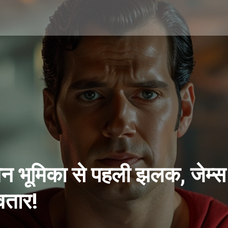
परमैन भूमिका से पहली झलक, जेम
वतार!