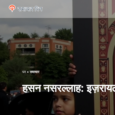
घर
समाचार
हसन नसरल्लाह: इज़रायली ह