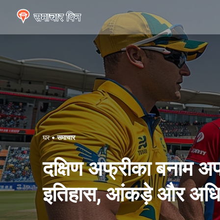
घर
समाचार
दक्षिण अफ्रीका बनाम अफग
इतिहास, आंकड़े और अध