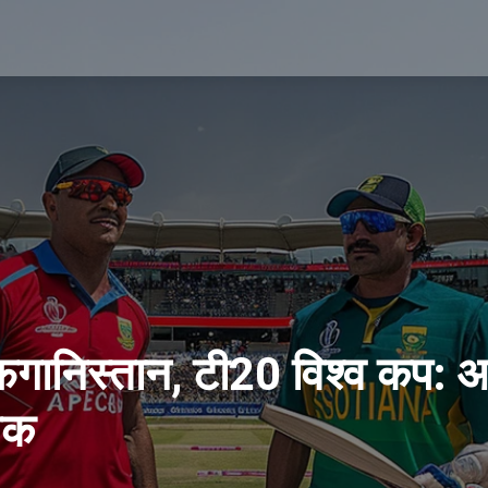
ानिस्तान, टी20 विश्व कप: आमने
िक