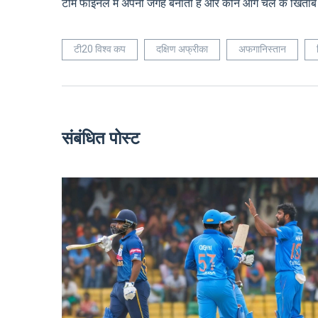
टीम फाइनल में अपनी जगह बनाती है और कौन आगे चल के खिताब की
टी20 विश्व कप
दक्षिण अफ्रीका
अफगानिस्तान
संबंधित पोस्ट