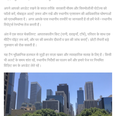
अपने आपको अपडेट रखने के सरल तरीके: सरकारी मौसम और सिस्मोलॉजी पोर्टल्स को
फॉलो करें, मोबाइल अलर्ट ज़रूर ऑन रखें और स्थानीय प्रशासन की आधिकारिक घोषणाओं
को प्राथमिकता दें। अगर आपके पास स्थानीय तस्वीरें या जानकारी है तो हमें भेजें—स्थानीय
रिपोर्ट्स रेस्पॉन्स तेज करती हैं।
अंत में एक सरल चेकलिस्ट: आपातकालीन किट (पानी, दवाइयाँ, टॉर्च), परिवार के साथ एक
मीटिंग पॉइंट तय करें, और घर की कमजोर दीवारों व छत की जांच कराएँ। छोटी तैयारी बड़े
नुकसान को रोक सकती है।
यह टैग भूवैज्ञानिक हलचल से जुड़ी हर ताज़ा खबर और व्यावहारिक सलाह के लिए है। किसी
भी अलर्ट के समय शांत रहें, स्थानीय निर्देशों का पालन करें और हमारे पेज पर नियमित
विज़िट कर के अपडेट लेते रहें।