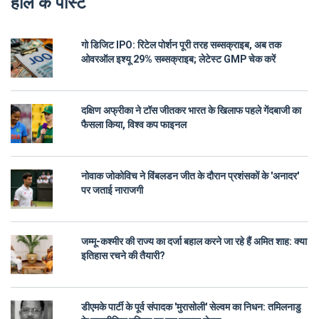
हाल के पोस्ट
गो डिजिट IPO: रिटेल पोर्शन पूरी तरह सब्सक्राइब, अब तक
ओवरऑल इश्यू 29% सब्सक्राइब; लेटेस्ट GMP चेक करें
दक्षिण अफ्रीका ने टॉस जीतकर भारत के खिलाफ पहले गेंदबाजी का
फैसला किया, विश्व कप फाइनल
नोवाक जोकोविच ने विंबलडन जीत के दौरान प्रशंसकों के 'अनादर'
पर जताई नाराजगी
जम्मू-कश्मीर की राज्य का दर्जा बहाल करने जा रहे हैं अमित शाह: क्या
इतिहास रचने की तैयारी?
डीएमके पार्टी के पूर्व संपादक 'मुरासोली' सेल्वम का निधन: तमिलनाडु