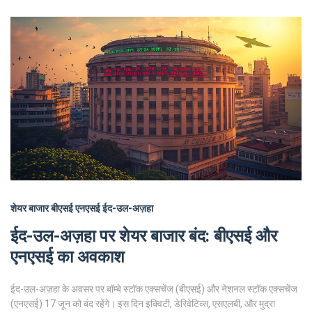
शेयर बाजार
बीएसई
एनएसई
ईद-उल-अज़हा
ईद-उल-अज़हा पर शेयर बाजार बंद: बीएसई और
एनएसई का अवकाश
ईद-उल-अज़हा के अवसर पर बॉम्बे स्टॉक एक्सचेंज (बीएसई) और नेशनल स्टॉक एक्सचेंज
(एनएसई) 17 जून को बंद रहेंगे। इस दिन इक्विटी, डेरिवेटिव्स, एसएलबी, और मुद्रा