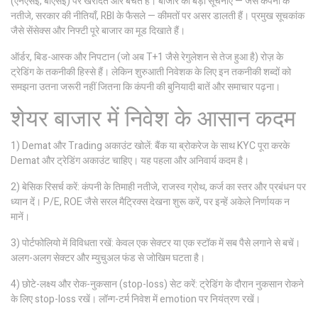
(एनएसई, बीएसई) पर खरीदते और बेचते हैं। बाजार की बड़ी सूचनाएँ — जैसे कंपनी के
नतीजे, सरकार की नीतियाँ, RBI के फैसले — कीमतों पर असर डालती हैं। प्रमुख सूचकांक
जैसे सेंसेक्स और निफ्टी पूरे बाजार का मूड दिखाते हैं।
ऑर्डर, बिड-आस्क और निपटान (जो अब T+1 जैसे रेगुलेशन से तेज हुआ है) रोज़ के
ट्रेडिंग के तकनीकी हिस्से हैं। लेकिन शुरुआती निवेशक के लिए इन तकनीकी शब्दों को
समझना उतना जरूरी नहीं जितना कि कंपनी की बुनियादी बातें और समाचार पढ़ना।
शेयर बाजार में निवेश के आसान कदम
1) Demat और Trading अकाउंट खोलें: बैंक या ब्रोकरेज के साथ KYC पूरा करके
Demat और ट्रेडिंग अकाउंट चाहिए। यह पहला और अनिवार्य कदम है।
2) बेसिक रिसर्च करें: कंपनी के तिमाही नतीजे, राजस्व ग्रोथ, कर्ज का स्तर और प्रबंधन पर
ध्यान दें। P/E, ROE जैसे सरल मैट्रिक्स देखना शुरू करें, पर इन्हें अकेले निर्णायक न
मानें।
3) पोर्टफोलियो में विविधता रखें: केवल एक सेक्टर या एक स्टॉक में सब पैसे लगाने से बचें।
अलग-अलग सेक्टर और म्युचुअल फंड से जोखिम घटता है।
4) छोटे-लक्ष्य और रोक-नुकसान (stop-loss) सेट करें: ट्रेडिंग के दौरान नुकसान रोकने
के लिए stop-loss रखें। लॉन्ग-टर्म निवेश में emotion पर नियंत्रण रखें।