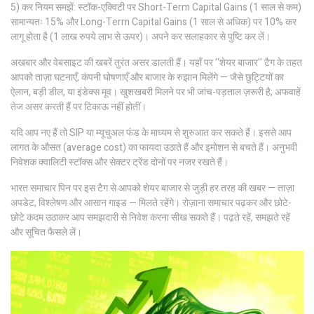
5) कर नियम समझें: स्टॉक-एक्विटी पर Short-Term Capital Gains (1 साल से कम)
सामान्यतः 15% और Long-Term Capital Gains (1 साल से अधिक) पर 10% कर
लागू होता है (1 लाख रुपये लाभ से ऊपर)। अपने कर सलाहकार से पुष्टि कर लें।
अखबार और वेबसाइट की खबरें तुरंत असर डालती हैं। यहाँ पर ‘‘शेयर बाजार'' टैग के तहत
आपको ताज़ा घटनाएँ, कंपनी घोषणाएँ और बाजार के रुझान मिलेंगे — जैसे छुट्टियों का
ऐलान, बड़ी डील, या इंडेक्स मूव। खुशखबरी मिलने पर भी जांच-पड़ताल ज़रूरी है; अफवाहें
तेज असर करती हैं पर टिकाऊ नहीं होतीं।
यदि आप नए हैं तो SIP या म्यूचुअल फंड के माध्यम से शुरुआत कर सकते हैं। इससे आप
लागत के औसत (average cost) का फायदा उठाते हैं और इमोशन से बचते हैं। अनुभवी
निवेशक क्वालिटी स्टॉक्स और सेक्टर ट्रेंड दोनों पर नजर रखते हैं।
भारत समाचार पिन पर इस टैग से आपको शेयर बाजार से जुड़ी हर तरह की खबर — ताज़ा
अपडेट, विश्लेषण और आसान गाइड — मिलते रहेंगे। रोज़ाना समाचार पढ़कर और छोटे-
छोटे कदम उठाकर आप समझदारी से निवेश करना सीख सकते हैं। पढ़ते रहें, समझते रहें
और सूचित फैसले लें।