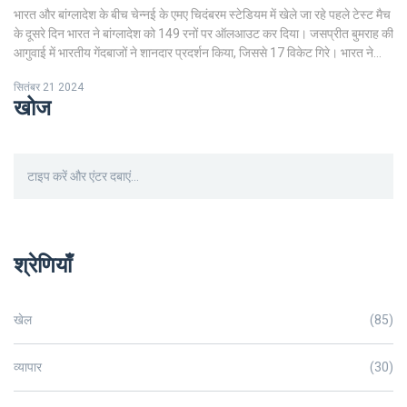
भारत और बांग्लादेश के बीच चेन्नई के एमए चिदंबरम स्टेडियम में खेले जा रहे पहले टेस्ट मैच
के दूसरे दिन भारत ने बांग्लादेश को 149 रनों पर ऑलआउट कर दिया। जसप्रीत बुमराह की
आगुवाई में भारतीय गेंदबाजों ने शानदार प्रदर्शन किया, जिससे 17 विकेट गिरे। भारत ने
पहली पारी में 376 रन बनाए थे और दिन का अंत 81/3 पर किया, जिससे उनकी कुल बढ़त
सितंबर 21 2024
308 रनों की हो गई।
खोज
श्रेणियाँ
खेल
(85)
व्यापार
(30)