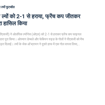
प
ल्यों
फुटबॉल
 ल्यों को 2-1 से हराया, फ्रेंच कप जीतकर
रा हासिल किया
न (पीएसजी) ने ओलंपिक ल्योंनेस (ओएल) को 2-1 से हराकर फ्रेंच कप फाइनल
हरा पूरा किया। ओस्मान डेम्बले और फेबियन रुइज़ के गोलों ने पीएसजी को मैच
बढ़त दिलाई। ल्यों के जेक ओ'ब्रायन ने दूसरे हाफ में एक गोल वापस लिया,
 अपनी बढ़त बनाए रखी। यह पीएसजी की 15वीं फ्रेंच कप खिताब है और
ली जीत है।