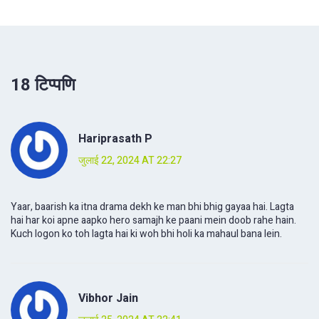
18 टिप्पणि
Hariprasath P
जुलाई 22, 2024 AT 22:27
Yaar, baarish ka itna drama dekh ke man bhi bhig gayaa hai. Lagta
hai har koi apne aapko hero samajh ke paani mein doob rahe hain.
Kuch logon ko toh lagta hai ki woh bhi holi ka mahaul bana lein.
Vibhor Jain