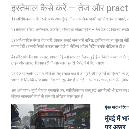
इस्तेमाल कैसे करें — तेज और pract
1) नोटिफिकेशन ऑन रखें: अगर आप मुंबई की तात्कालिक खबरें नहीं मिस करना चाहते, 
2) कैटेगरी देखिए: मनोरंजन, बिज़नेस, मौसम या लोकल इवेंट — टैग पेज पर फिल्टर करके 
3) आधिकारिक चैनल चेक करें: लोकल अलर्ट जैसे भारी बारिश, ट्रैफिक बंद या सुरक्षा 
बयान देखें। हमारी रिपोर्ट उनका सार देती है, लेकिन अंतिम निर्देश उनके नोटिस से ही लें।
4) इवेंट और सिनेमा अपडेट: अगर कोई ब्लॉकबस्टर रिलीज हुई है या किसी कलाकार से जु
टाइम और लोकल सिनेमाघरों की जानकारी हमारी रिपोर्ट्स में मिल जाएगी।
यह पेज खासतौर पर उन लोगों के लिए बनाया गया है जो मुंबई की रोज़मर्रा की ज़िन्दगी से जु
जानने के लिए कि आज बाहर निकलना सुरक्षित है या नहीं। हर खबर साफ़, छोटे पैराग्राफ 
अब आगे क्या? मुंबई टैग को बुकमार्क करें, नोटिफिकेशन चालू रखें और किसी भी खबर पर त
लोकल जानकारी तेज़ी से लाने की कोशिश करते रहते हैं।
मुंबई
भारी बारिश
मुंबई में
पर असर, 