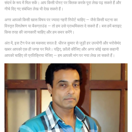
संदर्भ के रूप में मिल सकें। आप किसी पोस्ट पर क्लिक करके पूरा लेख पढ़ सकते हैं और
नीचे दिए गए संबंधित लेख भी देख सकते हैं।
अगर आपको किसी खास विषय पर ज्यादा गहरी रिपोर्ट चाहिए — जैसे किसी घटना का
विस्तृत विश्लेषण या बैकग्राउंड — तो हम उसे प्राथमिकता दे सकते हैं। बस हमें बताइए
किस तरह की जानकारी चाहिए और हम कवर करेंगे।
अंत में, इस टैग पेज का मकसद सरल है: धीरज कुमार से जुड़ी हर उपयोगी और भरोसेमंद
खबर आपको एक ही जगह पर मिले। पढ़िए, फ़ॉलो कीजिए और अगर कोई खास कहानी
आपको चाहिए तो प्रतिक्रिया भेजिए — हम आपकी मांग पर नया लेख ला सकते हैं।