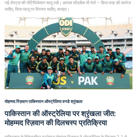
नई पोस्ट्स की नोटिफिकेशन चालू रखें। आपका फीडबैक भी भेजें — किस तरह की कवरेज
चाहिए, किस पहलू पर विस्तार चाहिए, बताइए।
मोहम्मद रिज़वान
पाकिस्तान
ऑस्ट्रेलिया
वनडे श्रृंखला
पाकिस्तान की ऑस्ट्रेलिया पर श्रृंखला जीत:
मोहम्मद रिज़वान की दिलचस्प प्रतिक्रिया