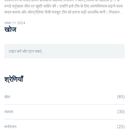
पाकिस्तान के विकेटकीपर बल्लेबाज मोहम्मद रिज़वान ने ऑस्ट्रेलिया के खिलाफ 2-1 से
वनडे श्रृंखला जीत पर खुशी जाहिर की। उन्होंने इसे टीम के लिए आत्मविश्वास बढ़ाने वाला
कदम बताया और ऑस्ट्रेलिया जैसी मजबूत टीम को हराना बड़ी उपलब्धि मानी। रिज़वान ने
टीममेट्स की सराहना की और कहा कि यह जीत भविष्य की चुनौतियों के लिए एक सकारात्मक
नवंबर 11 2024
संकेत है।
खोज
श्रेणियाँ
खेल
(85)
व्यापार
(30)
मनोरंजन
(25)