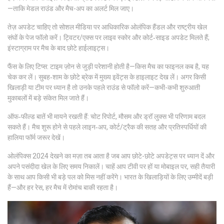
—ताकि मेडल राउंड और मैच-अप का अलर्ट मिल जाए।
तेज़ अपडेट चाहिए तो सोशल मीडिया पर आधिकारिक ओलंपिक हैंडल और राष्ट्रीय खेल
संघों के पेज फॉलो करें। ट्विटर/एक्स पर लाइव स्कोर और कोर्ट‑साइड अपडेट मिलते हैं;
इंस्टाग्राम पर मैच के बाद छोटे हाईलाइट्स।
फैंस के लिए टिप्स: टाइम ज़ोन से जुड़ी परेशानी होती है—किस मैच का फाइनल कब है, यह
चेक कर लें। सुबह‑शाम के छोटे ब्रेक में मुख्य इवेंट्स के हाइलाइट देख लें। अगर किसी
खिलाड़ी या टीम पर ध्यान है तो उनके पहले राउंड से फॉलो करें—कभी-कभी शुरुआती
मुकाबलों में बड़े संकेत मिल जाते हैं।
ऑफ‑फील्ड बातें भी मायने रखती हैं: चोट रिपोर्ट, मौसम और ड्रॉ लुक्स भी परिणाम बदल
सकते हैं। मैच शुरू होने से पहले लाइन‑अप, कोर्ट/ट्रैक की सतह और प्रतिस्पर्धियों की
हालिया फॉर्म जरूर देखें।
ओलंपिक्स 2024 देखने का मज़ा तब आता है जब आप छोटे-छोटे अपडेट्स पर ध्यान दें और
अपने पसंदीदा खेल के लिए समय निकालें। चाहें आप टीवी पर हों या मोबाइल पर, सही तैयारी
के साथ आप किसी भी बड़े पल को मिस नहीं करेंगे। भारत के खिलाड़ियों के लिए उम्मीदें बड़ी
हैं—और हर रेस, हर मैच में रोमांच बाकी रहता है।