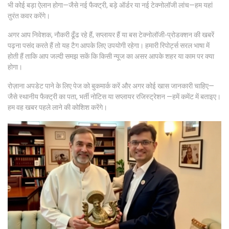
भी कोई बड़ा ऐलान होगा—जैसे नई फैक्ट्री, बड़े ऑर्डर या नई टेक्नोलॉजी लांच—हम यहां
तुरंत कवर करेंगे।
अगर आप निवेशक, नौकरी ढूँढ रहे हैं, सप्लायर हैं या बस टेक्नोलॉजी-प्रोडक्शन की खबरें
पढ़ना पसंद करते हैं तो यह टैग आपके लिए उपयोगी रहेगा। हमारी रिपोर्ट्स सरल भाषा में
होती हैं ताकि आप जल्दी समझ सकें कि किसी न्यूज का असर आपके शहर या काम पर क्या
होगा।
रोज़ाना अपडेट पाने के लिए पेज को बुकमार्क करें और अगर कोई खास जानकारी चाहिए—
जैसे स्थानीय फैक्ट्री का पता, भर्ती नोटिस या सप्लायर रजिस्ट्रेशन —हमें कमेंट में बताइए।
हम वह खबर पहले लाने की कोशिश करेंगे।