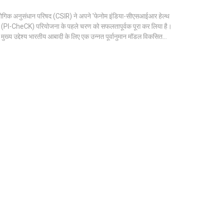
्योगिक अनुसंधान परिषद (CSIR) ने अपने 'फेनोम इंडिया-सीएसआईआर हेल्थ
स' (PI-CheCK) परियोजना के पहले चरण को सफलतापूर्वक पूरा कर लिया है।
ुख्य उद्देश्य भारतीय आबादी के लिए एक उन्नत पूर्वानुमान मॉडल विकसित
ियो-मेटाबोलिक रोगों के जोखिम की सटीक भविष्यवाणी कर सके। इस पहल में
 शहरों से 10,000 से अधिक नमूने एकत्र किए गए हैं।