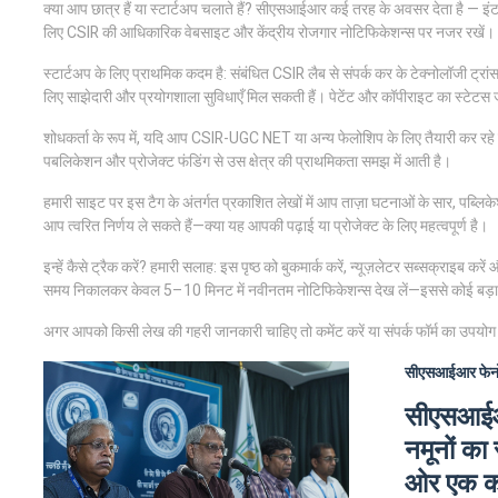
क्या आप छात्र हैं या स्टार्टअप चलाते हैं? सीएसआईआर कई तरह के अवसर देता है — इं
लिए CSIR की आधिकारिक वेबसाइट और केंद्रीय रोजगार नोटिफिकेशन्स पर नजर रखें।
स्टार्टअप के लिए प्राथमिक कदम है: संबंधित CSIR लैब से संपर्क कर के टेक्नोलॉजी ट्र
लिए साझेदारी और प्रयोगशाला सुविधाएँ मिल सकती हैं। पेटेंट और कॉपीराइट का स्टेटस ज
शोधकर्ता के रूप में, यदि आप CSIR-UGC NET या अन्य फेलोशिप के लिए तैयारी कर रहे हैं
पबलिकेशन और प्रोजेक्ट फंडिंग से उस क्षेत्र की प्राथमिकता समझ में आती है।
हमारी साइट पर इस टैग के अंतर्गत प्रकाशित लेखों में आप ताज़ा घटनाओं के सार, पब्लि
आप त्वरित निर्णय ले सकते हैं—क्या यह आपकी पढ़ाई या प्रोजेक्ट के लिए महत्वपूर्ण है।
इन्हें कैसे ट्रैक करें? हमारी सलाह: इस पृष्ठ को बुकमार्क करें, न्यूज़लेटर सब्सक्राइब 
समय निकालकर केवल 5–10 मिनट में नवीनतम नोटिफिकेशन्स देख लें—इससे कोई बड़ा
अगर आपको किसी लेख की गहरी जानकारी चाहिए तो कमेंट करें या संपर्क फॉर्म का उपयो
सीएसआईआर
फेन
सीएसआईआर
नमूनों का
ओर एक 