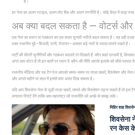
है।
हर नेता का अलग स्टाइल, अलग वोट बैंक और अलग रणनीति है। कोई केंद्र में कड़ा रुख दिख
अब क्या बदल सकता है — वोटर्स औ
एक नेता का बयान या गठबंधन का एक कदम चुनावी नतीजे बदल सकता है। यह वही वजह है कि
वक्त स्थानीय मुद्दे—बिजली, पानी, रोजगार—अक्सर बड़े नारों से ज्यादा मायने रखते हैं।
पार्टी की भीतरी चुनौतियाँ और गठबंधन बदलते रंग दिखाते हैं: कौन कहां प्रभावी है, क
अगर आप वोटर हैं तो इन बातों पर ध्यान दें: कौन-सी नीति आपके इलाके को सीधे फायदा 
स्थानीय मीडिया और यह टैग पेज आपको समय-समय पर ताज़ा खबरें, विश्लेषण और नेता-विशे
और अगले महीने या साल में इससे क्या असर दिख सकता है।
यदि आप शिवसेना नेता से जुड़ी ताज़ा खबरें, मामले और विश्लेषण पढ़ना चाहते हैं तो इस टै
लगातार रिपोर्ट देंगे ताकि आप महाराष्ट्र की राजनीति को अच्छे से समझ सकें।
मिहिर शाह
शिवसेन
शिवसेना ने
रन केस क