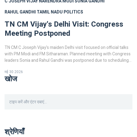
C JOSEPH VIJAY
NARENDRA MODI
SONIA GANDHI
RAHUL GANDHI
TAMIL NADU POLITICS
TN CM Vijay's Delhi Visit: Congress
Meeting Postponed
TN CM C Joseph Vijay's maiden Delhi visit focused on official talks
with PM Modi and FM Sitharaman. Planned meeting with Congress
leaders Sonia and Rahul Gandhi was postponed due to scheduling
conflicts.
मई 30 2026
खोज
श्रेणियाँ