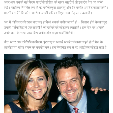
अगर आप उनकी नई फिल्म या टीवी सीरीज़ की खबर चाहते हैं तो इस टैग पेज को फॉलो
रखें। यहाँ हम नियमित रूप से नए प्रोजेक्ट्स, इंटरव्यू और रेड कार्पेट अपडेट साझा करेंगे।
यह भी बतायेंगे कि कौन-सा रोल उनकी करियर में एक नया मोड़ ला सकता है।
अंत में, जेनिफर की खास बात यह है कि वे सबको करीब लगती हैं — सितारा होने के बावजूद
उनकी पर्सनालिटी में एक सादगी है जो दर्शकों को जोड़कर रखती है। इस पेज पर आपको
उनके काम के साथ-साथ विश्वसनीय और ताज़ा खबरें मिलेंगी।
नोट: अगर आप स्पेसिफिक फिल्म, इंटरव्यू या अवार्ड अपडेट देखना चाहते हैं तो पेज के
आर्काइव या खोज बॉक्स का उपयोग करें। हम नियमित रूप से नए आर्टिकल जोड़ते रहते हैं।