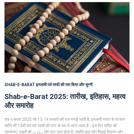
SHAB-E-BARAT
इस्लामी पर्व
माफी की रात
शिया और सुन्नी
Shab-e-Barat 2025: तारीख, इतिहास, महत्व
और समारोह
शब-ए-बरात 2025 को 13-14 फरवरी की रात मनाई जाती है, इस्लामी पंचांग के शा'बान
महीने की 15वीं रात को 'माफी की रात' के रूप में जाना जाता है। इस दिन रात्रि की
प्रार्थनाएं, कब्रों की زيارت और दान-पुण्य होता है, जबकि कुछ लोग मिठाई वितरण और