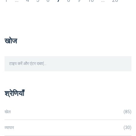
1
…
4
5
6
7
8
9
10
…
20
खोज
श्रेणियाँ
खेल
(85)
व्यापार
(30)