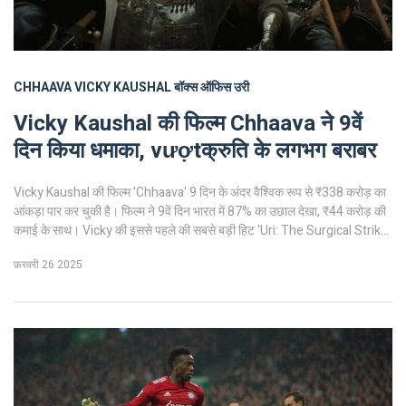
CHHAAVA
VICKY KAUSHAL
बॉक्स ऑफिस
उरी
Vicky Kaushal की फिल्म Chhaava ने 9वें
दिन किया धमाका, vượtक्रुति के लगभग बराबर
Vicky Kaushal की फिल्म 'Chhaava' 9 दिन के अंदर वैश्विक रूप से ₹338 करोड़ का
आंकड़ा पार कर चुकी है। फिल्म ने 9वें दिन भारत में 87% का उछाल देखा, ₹44 करोड़ की
कमाई के साथ। Vicky की इससे पहले की सबसे बड़ी हिट 'Uri: The Surgical Strike'
को भी Chhaava ने पीछे छोड़ दिया है।
फ़रवरी 26 2025