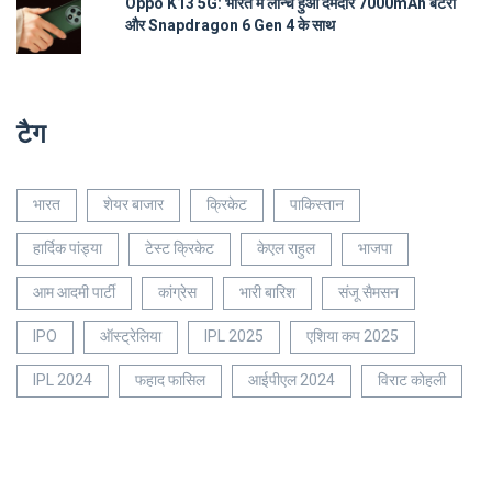
Oppo K13 5G: भारत में लॉन्च हुआ दमदार 7000mAh बैटरी
और Snapdragon 6 Gen 4 के साथ
टैग
भारत
शेयर बाजार
क्रिकेट
पाकिस्तान
हार्दिक पांड्या
टेस्ट क्रिकेट
केएल राहुल
भाजपा
आम आदमी पार्टी
कांग्रेस
भारी बारिश
संजू सैमसन
IPO
ऑस्ट्रेलिया
IPL 2025
एशिया कप 2025
IPL 2024
फहाद फासिल
आईपीएल 2024
विराट कोहली